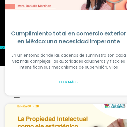
El ADN del Comercio Exterior y
Aduanas
Cumplimiento total en comercio exterior
en México:una necesidad imperante
contacto@tlcmagazinemexico.com.mx
En un entorno donde las cadenas de suministro son cada
vez más complejas, las autoridades aduaneras y fiscales
intensifican sus mecanismos de supervisión, y los
LEER MÁS »
Mantente siempre informado
No te pierdas ninguna actualización.
Suscríbete y recibe en tu correo
nuestras nuevas ediciones, noticias,