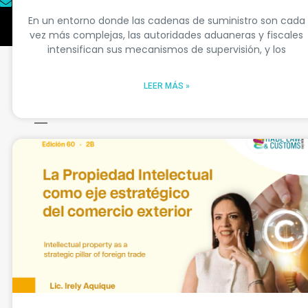
contacto@tlcmagazinemexico.com.mx
En un entorno donde las cadenas de suministro son cada
vez más complejas, las autoridades aduaneras y fiscales
intensifican sus mecanismos de supervisión, y los
LEER MÁS »
Mantente siempre informado
No te pierdas ninguna actualización.
Suscríbete y recibe en tu correo
nuestras nuevas ediciones, noticias,
cursos, eventos y recursos
especializados en comercio exterior y
aduanas.