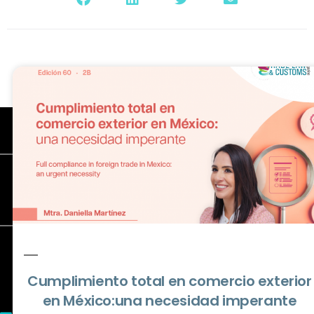
TLC Magazine México
El ADN del Comercio Exterior y
Aduanas
Cumplimiento total en comercio exterior
en México:una necesidad imperante