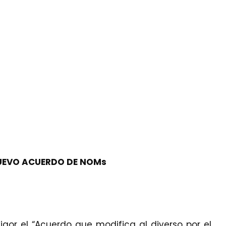
NUEVO ACUERDO DE NOMs
igor el “Acuerdo que modifica al diverso por el