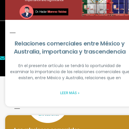
TLC Magazine México
El ADN del Comercio Exterior y
Aduanas
Relaciones comerciales entre México y
Australia, importancia y trascendencia
contacto@tlcmagazinemexico.com.mx
En el presente artículo se tendrá la oportunidad de
examinar la importancia de las relaciones comerciales qu
existen, entre México y Australia, relaciones que en
LEER MÁS »
Mantente siempre informado
No te pierdas ninguna actualización.
Suscríbete y recibe en tu correo